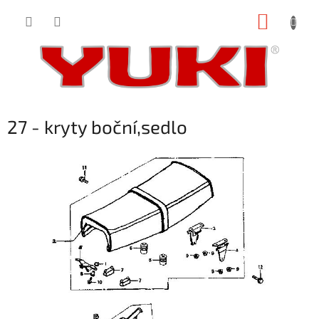
Přejít
NÁKUP
na
obsah
KOŠÍK
27 - kryty boční,sedlo