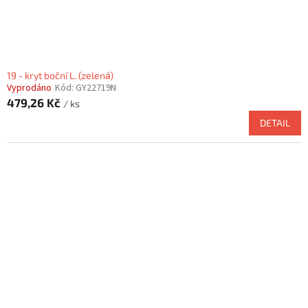
19 - kryt boční L. (zelená)
Vyprodáno
Kód:
GY22719N
479,26 Kč
/ ks
DETAIL