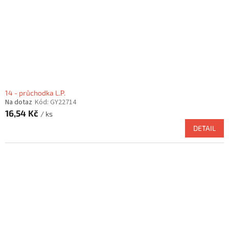
14 - průchodka L.P.
Na dotaz
Kód:
GY22714
16,54 Kč
/ ks
DETAIL