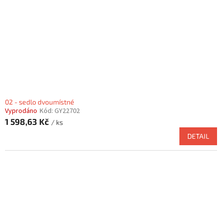
r
o
d
u
k
t
ů
02 - sedlo dvoumístné
Vyprodáno
Kód:
GY22702
1 598,63 Kč
/ ks
DETAIL