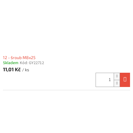
12 - šroub M8x25
Skladem
Kód:
GY22712
11,01 Kč
/ ks