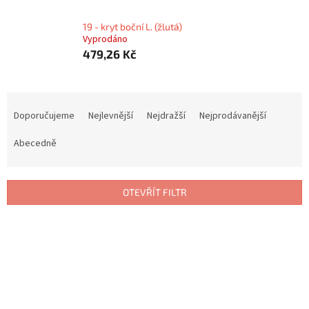
19 - kryt boční L. (žlutá)
Vyprodáno
479,26 Kč
Ř
a
Doporučujeme
Nejlevnější
Nejdražší
Nejprodávanější
z
e
Abecedně
n
í
p
OTEVŘÍT FILTR
r
o
V
d
ý
u
p
k
i
t
s
ů
p