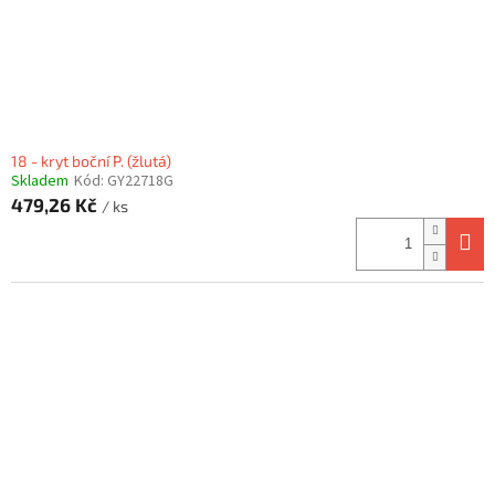
18 - kryt boční P. (žlutá)
Skladem
Kód:
GY22718G
479,26 Kč
/ ks