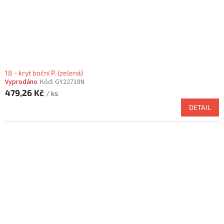
18 - kryt boční P. (zelená)
Vyprodáno
Kód:
GY22718N
479,26 Kč
/ ks
DETAIL