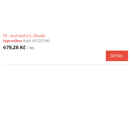
19 - kryt boční L. (žlutá)
Vyprodáno
Kód:
GY22719G
479,26 Kč
/ ks
DETAIL