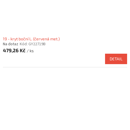
19 - kryt boční L. (červená met.)
Na dotaz
Kód:
GY22719B
479,26 Kč
/ ks
DETAIL