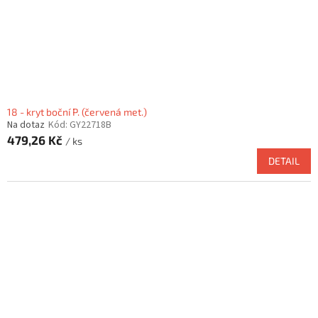
18 - kryt boční P. (červená met.)
Na dotaz
Kód:
GY22718B
479,26 Kč
/ ks
DETAIL