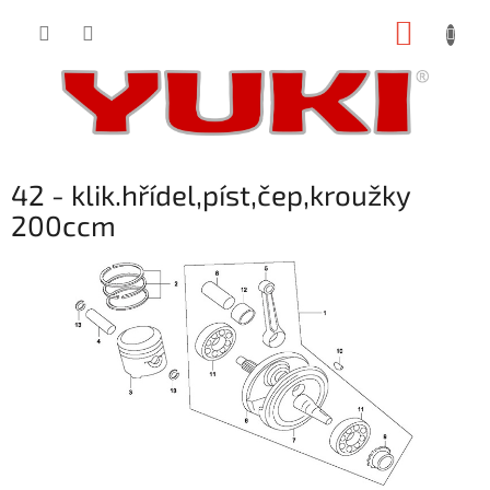
Přejít
NÁKUP
na
obsah
KOŠÍK
42 - klik.hřídel,píst,čep,kroužky
200ccm