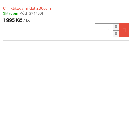
01 - kliková hřídel 200ccm
Skladem
Kód:
GY44201
1 995 Kč
/ ks