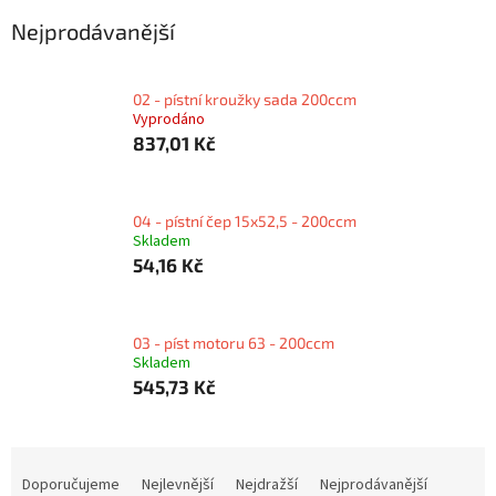
Nejprodávanější
02 - pístní kroužky sada 200ccm
Vyprodáno
837,01 Kč
04 - pístní čep 15x52,5 - 200ccm
Skladem
54,16 Kč
03 - píst motoru 63 - 200ccm
Skladem
545,73 Kč
Ř
a
Doporučujeme
Nejlevnější
Nejdražší
Nejprodávanější