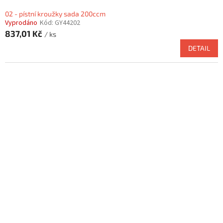
02 - pístní kroužky sada 200ccm
Vyprodáno
Kód:
GY44202
837,01 Kč
/ ks
DETAIL