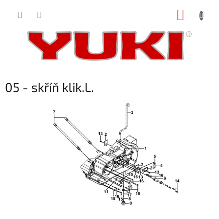
Přejít
NÁKUP
na
obsah
KOŠÍK
05 - skříň klik.L.