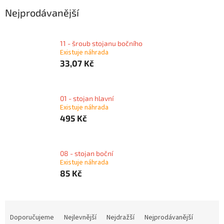
Nejprodávanější
11 - šroub stojanu bočního
Existuje náhrada
33,07 Kč
01 - stojan hlavní
Existuje náhrada
495 Kč
08 - stojan boční
Existuje náhrada
85 Kč
Ř
a
Doporučujeme
Nejlevnější
Nejdražší
Nejprodávanější