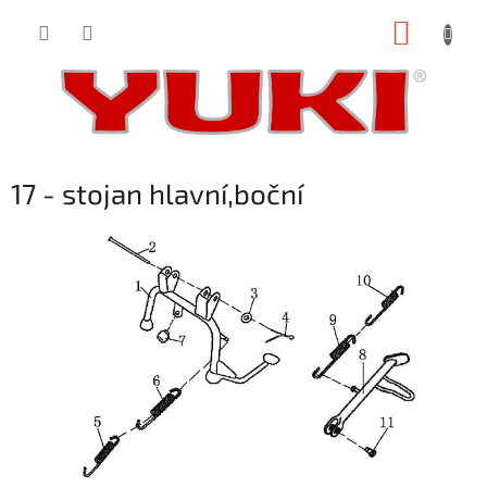
Přejít
NÁKUP
na
obsah
KOŠÍK
17 - stojan hlavní,boční