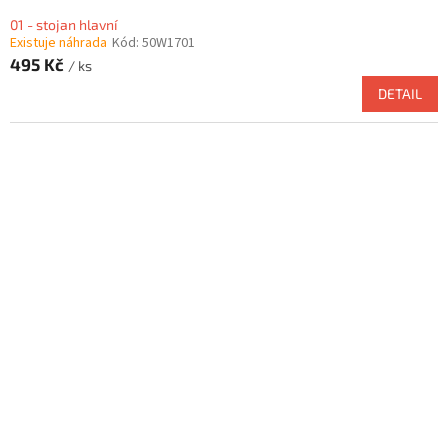
01 - stojan hlavní
Existuje náhrada
Kód:
50W1701
495 Kč
/ ks
DETAIL