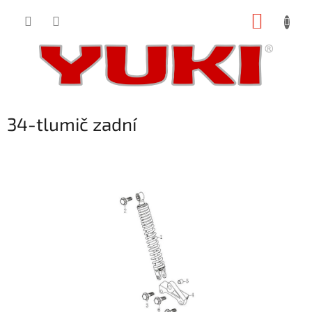
Přejít
NÁKUP
na
obsah
KOŠÍK
34-tlumič zadní