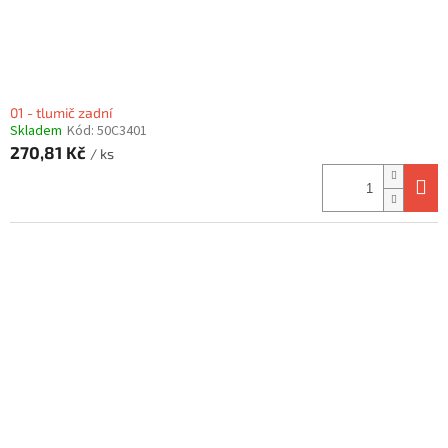
k
t
ů
01 - tlumič zadní
Skladem
Kód:
50C3401
270,81 Kč
/ ks