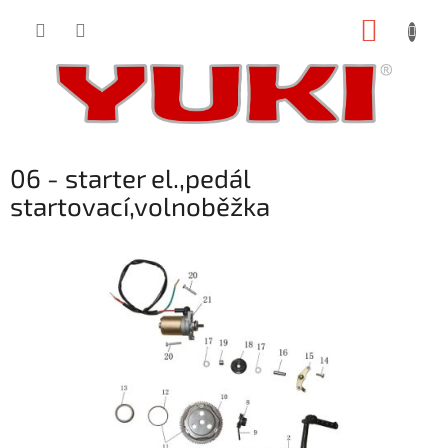
Přejít
NÁKUP
na
obsah
KOŠÍK
06 - starter el.,pedál
startovací,volnoběžka