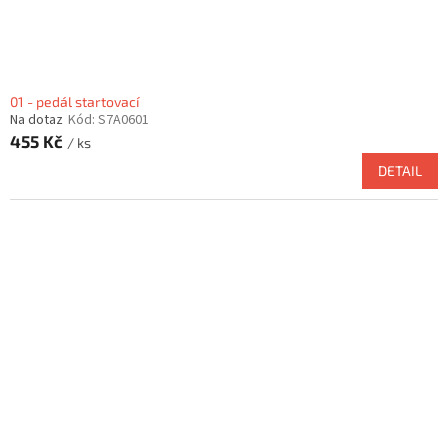
t
ů
01 - pedál startovací
Na dotaz
Kód:
S7A0601
455 Kč
/ ks
DETAIL