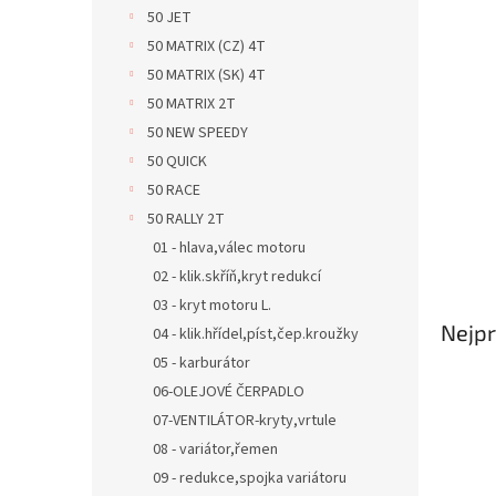
n
50 JET
e
50 MATRIX (CZ) 4T
l
50 MATRIX (SK) 4T
50 MATRIX 2T
50 NEW SPEEDY
50 QUICK
50 RACE
50 RALLY 2T
01 - hlava,válec motoru
02 - klik.skříň,kryt redukcí
03 - kryt motoru L.
Nejpr
04 - klik.hřídel,píst,čep.kroužky
05 - karburátor
06-OLEJOVÉ ČERPADLO
07-VENTILÁTOR-kryty,vrtule
08 - variátor,řemen
09 - redukce,spojka variátoru