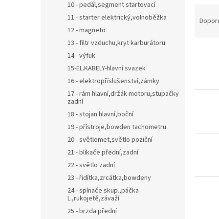
10 - pedál,segment startovací
Ř
11 - starter elektrický,volnoběžka
a
Dopor
z
12 - magneto
e
13 - filtr vzduchu,kryt karburátoru
V
n
14 - výfuk
ý
í
15-EL.KABELY-hlavní svazek
p
p
16 - elektropříslušenství,zámky
i
r
s
17 - rám hlavní,držák motoru,stupačky
o
zadní
p
d
18 - stojan hlavní,boční
r
u
o
k
19 - přístroje,bowden tachometru
d
t
20 - světlomet,světlo poziční
u
ů
21 - blikače přední,zadní
k
22 - světlo zadní
t
23 - řidítka,zrcátka,bowdeny
ů
24 - spínače skup.,páčka
L.,rukojetě,závaží
25 - brzda přední