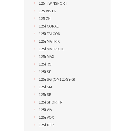
125 TWINSPORT
125 VISTA
125 ZN
125i CORAL
125i FALCON
125i MATRIX
125i MATRIX III.
125i MAX
125i R9
125i SE
125i SG (QM125GY-G)
125i SM
125i SR
125i SPORT R
125i VIA
125i VOX
125i XTR