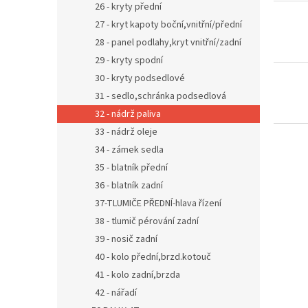
26 - kryty přední
27 - kryt kapoty boční,vnitřní/přední
28 - panel podlahy,kryt vnitřní/zadní
29 - kryty spodní
30 - kryty podsedlové
31 - sedlo,schránka podsedlová
32 - nádrž paliva
33 - nádrž oleje
34 - zámek sedla
35 - blatník přední
36 - blatník zadní
37-TLUMIČE PŘEDNÍ-hlava řízení
38 - tlumič pérování zadní
39 - nosič zadní
40 - kolo přední,brzd.kotouč
41 - kolo zadní,brzda
42 - nářadí