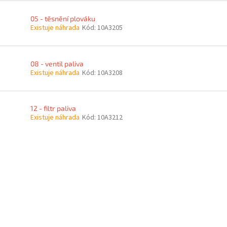
05 - těsnění plováku
Existuje náhrada
Kód:
10A3205
08 - ventil paliva
Existuje náhrada
Kód:
10A3208
12 - filtr paliva
Existuje náhrada
Kód:
10A3212
O
v
l
á
d
a
c
í
p