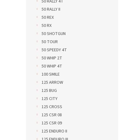
50 RALLY 4T
50 RALLY II
50 REX
50 RX
50 SHOTGUN
50 TOUR
50 SPEEDY 4T
50 WHIP 2T
50 WHIP 4T
100 SMILE
125 ARROW
125 BUG
125 CITY
125 CROSS
125 CSR 08
125 CSR 09
125 ENDURO II
125 ENDURO III