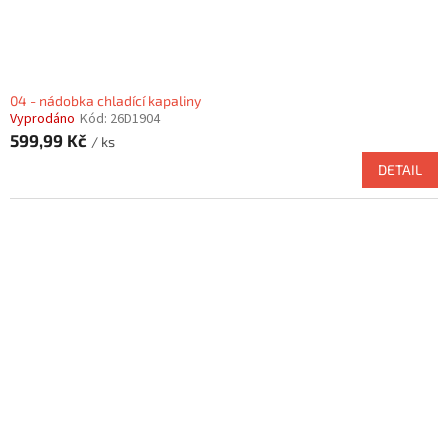
t
ů
04 - nádobka chladící kapaliny
Vyprodáno
Kód:
26D1904
599,99 Kč
/ ks
DETAIL