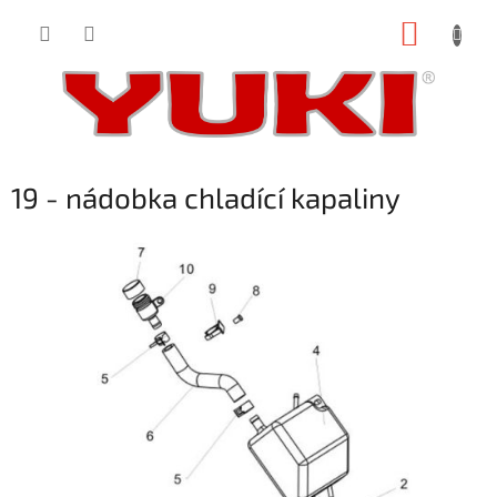
Přejít
NÁKUP
na
obsah
KOŠÍK
19 - nádobka chladící kapaliny