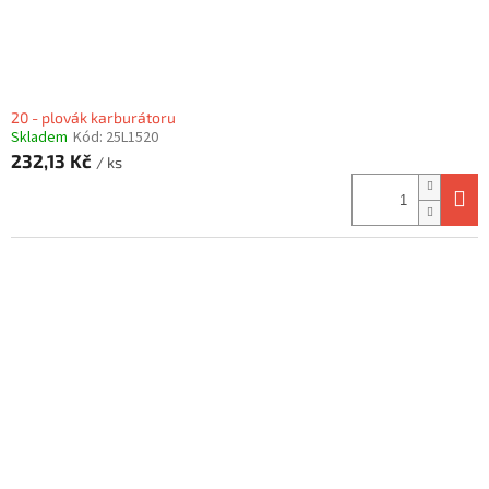
20 - plovák karburátoru
Skladem
Kód:
25L1520
232,13 Kč
/ ks