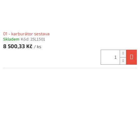
k
t
ů
01 - karburátor sestava
Skladem
Kód:
25L1501
8 500,33 Kč
/ ks