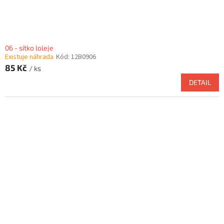
06 - sítko loleje
Existuje náhrada
Kód:
12B0906
85 Kč
/ ks
DETAIL