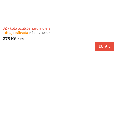
02 - kolo ozub.čerpadla oleje
Existuje náhrada
Kód:
12B0902
275 Kč
/ ks
DETAIL