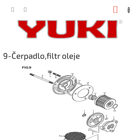
Přejít
NÁKUP
na
obsah
KOŠÍK
9-Čerpadlo,filtr oleje