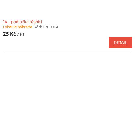
14 - podložka těsnící
Existuje náhrada
Kód:
12B0914
25 Kč
/ ks
DETAIL