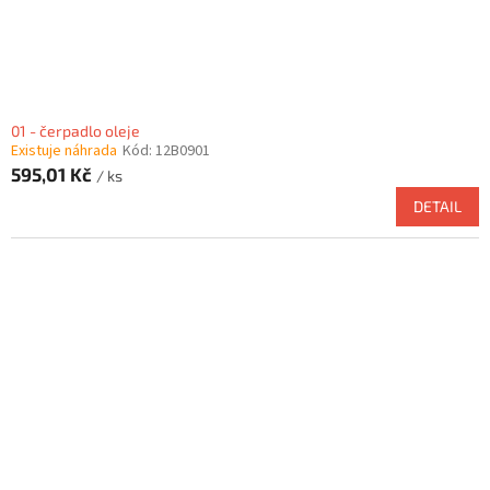
k
t
ů
01 - čerpadlo oleje
Existuje náhrada
Kód:
12B0901
595,01 Kč
/ ks
DETAIL