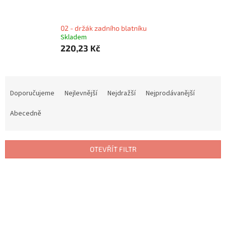
02 - držák zadního blatníku
Skladem
220,23 Kč
Ř
a
Doporučujeme
Nejlevnější
Nejdražší
Nejprodávanější
z
e
Abecedně
n
í
p
OTEVŘÍT FILTR
r
o
V
d
ý
u
p
k
i
t
s
ů