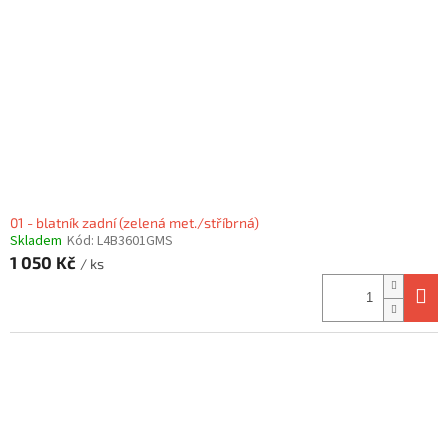
01 - blatník zadní (zelená met./stříbrná)
Skladem
Kód:
L4B3601GMS
1 050 Kč
/ ks