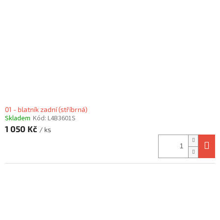
01 - blatník zadní (stříbrná)
Skladem
Kód:
L4B3601S
1 050 Kč
/ ks