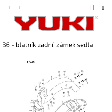
Přejít
NÁKUP
na
obsah
KOŠÍK
36 - blatník zadní, zámek sedla