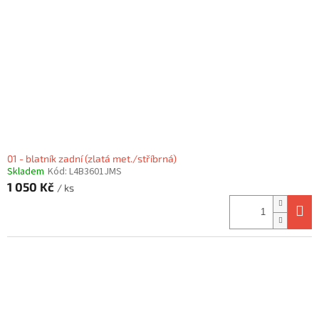
01 - blatník zadní (zlatá met./stříbrná)
Skladem
Kód:
L4B3601JMS
1 050 Kč
/ ks