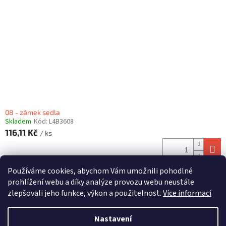
08 - zámek sedla
Skladem
Kód:
L4B3608
116,11 Kč
/ ks
Používáme cookies, abychom Vám umožnili pohodlné
12
položek celkem
O
prohlížení webu a díky analýze provozu webu neustále
v
zlepšovali jeho funkce, výkon a použitelnost.
Více informací
l
Z
á
á
d
Nastavení
Vytvořil Shoptet
p