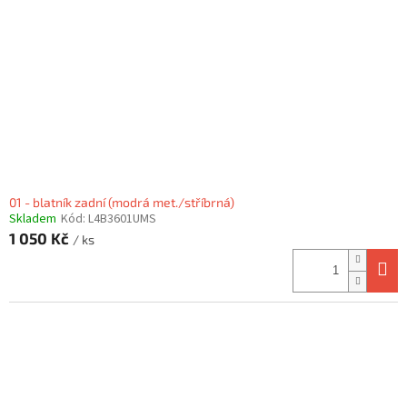
01 - blatník zadní (modrá met./stříbrná)
Skladem
Kód:
L4B3601UMS
1 050 Kč
/ ks