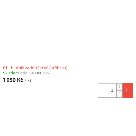
p
r
o
d
u
k
t
ů
01 - blatník zadní (černá/stříbrná)
Skladem
Kód:
L4B3601BS
1 050 Kč
/ ks