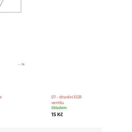
e
07 - těsnění EGR
ventilu
Skladem
15 Kč