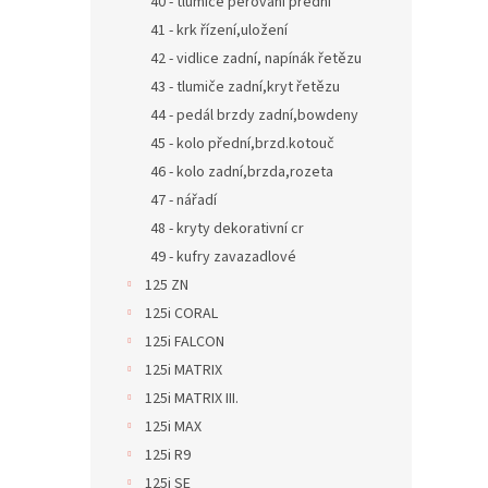
40 - tlumiče pérování přední
41 - krk řízení,uložení
42 - vidlice zadní, napínák řetězu
43 - tlumiče zadní,kryt řetězu
44 - pedál brzdy zadní,bowdeny
45 - kolo přední,brzd.kotouč
46 - kolo zadní,brzda,rozeta
47 - nářadí
48 - kryty dekorativní cr
49 - kufry zavazadlové
125 ZN
125i CORAL
125i FALCON
125i MATRIX
125i MATRIX III.
125i MAX
125i R9
125i SE