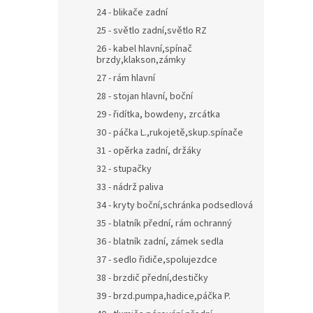
24 - blikače zadní
25 - světlo zadní,světlo RZ
26 - kabel hlavní,spínač
brzdy,klakson,zámky
27 - rám hlavní
28 - stojan hlavní, boční
29 - řidítka, bowdeny, zrcátka
30 - páčka L.,rukojetě,skup.spínače
31 - opěrka zadní, držáky
32 - stupačky
33 - nádrž paliva
34 - kryty boční,schránka podsedlová
35 - blatník přední, rám ochranný
36 - blatník zadní, zámek sedla
37 - sedlo řidiče,spolujezdce
38 - brzdič přední,destičky
39 - brzd.pumpa,hadice,páčka P.