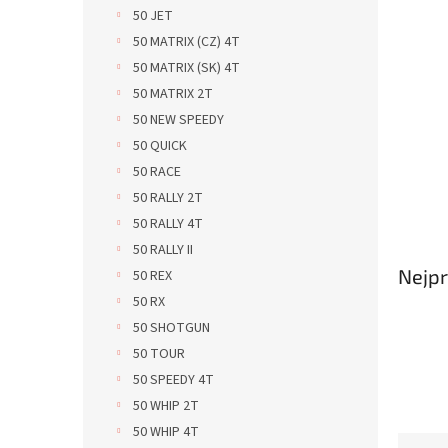
n
50 JET
e
50 MATRIX (CZ) 4T
l
50 MATRIX (SK) 4T
50 MATRIX 2T
50 NEW SPEEDY
50 QUICK
50 RACE
50 RALLY 2T
50 RALLY 4T
50 RALLY II
Nejpr
50 REX
50 RX
50 SHOTGUN
50 TOUR
50 SPEEDY 4T
50 WHIP 2T
50 WHIP 4T
Ř