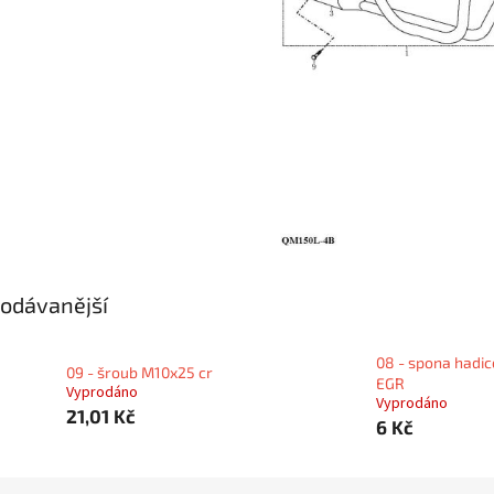
odávanější
08 - spona hadic
09 - šroub M10x25 cr
EGR
Vyprodáno
Vyprodáno
21,01 Kč
6 Kč