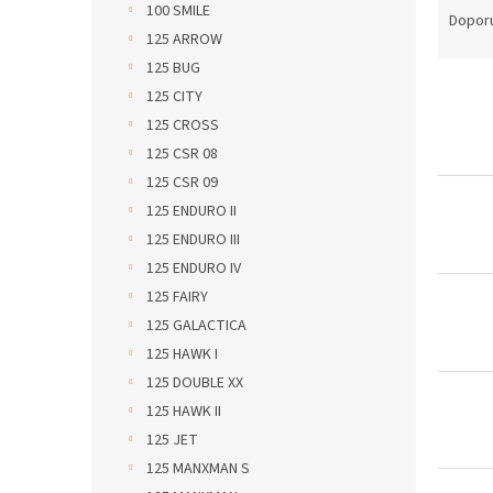
100 SMILE
a
Dopor
125 ARROW
z
e
125 BUG
V
n
125 CITY
ý
í
125 CROSS
p
p
125 CSR 08
i
r
125 CSR 09
s
o
p
d
125 ENDURO II
r
u
125 ENDURO III
o
k
125 ENDURO IV
d
t
125 FAIRY
u
ů
125 GALACTICA
k
t
125 HAWK I
ů
125 DOUBLE XX
125 HAWK II
125 JET
125 MANXMAN S