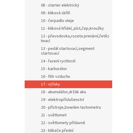
08 - starter elektrický
09 - kliková skříň
10 - čerpadlo oleje
11 - kliková hřídel, píst,čep,kroužky
12 - převodovka,rozeta primární,řetěz
hnací
13 - pedál startovací,segment
startovací
14 - řazení rychlostí
15 - karburátor
16 - filtr vzduchu
17 - výfuky
18 - akumulátor,držák aku
19 - elektropříslušenství
20 - přístroje,bowden tachometru
21 - světlomet
22 - světlomety přídavné
23 - blikače přední