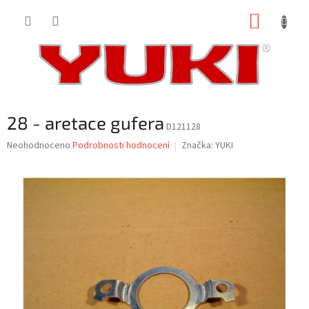
Přejít
NÁKUP
na
obsah
KOŠÍK
28 - aretace gufera
D121128
Průměrné
Neohodnoceno
Podrobnosti hodnocení
Značka:
YUKI
hodnocení
produktu
je
0,0
z
5
hvězdiček.