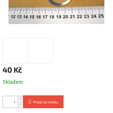
40 Kč
Měrná
Skladem
cena:
Přidat do košíku