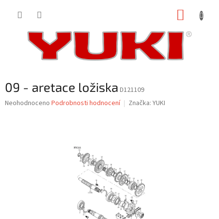
Přejít
NÁKUP
na
obsah
KOŠÍK
09 - aretace ložiska
D121109
Průměrné
Neohodnoceno
Podrobnosti hodnocení
Značka:
YUKI
hodnocení
produktu
je
0,0
z
5
hvězdiček.