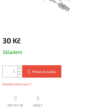
30 Kč
Měrná
Skladem
cena:
Přidat do košíku
Detailní informace
ZEPTAT SE
SDÍLET