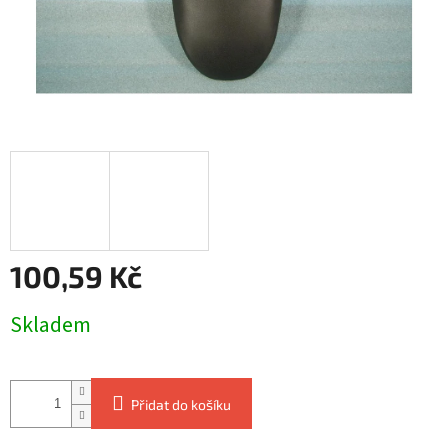
100,59 Kč
Měrná
Skladem
cena:
Přidat do košíku