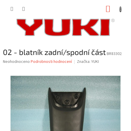
Přejít
NÁKUP
na
obsah
KOŠÍK
02 - blatník zadní/spodní část
BR83302
Průměrné
Neohodnoceno
Podrobnosti hodnocení
Značka:
YUKI
hodnocení
produktu
je
0,0
z
5
hvězdiček.