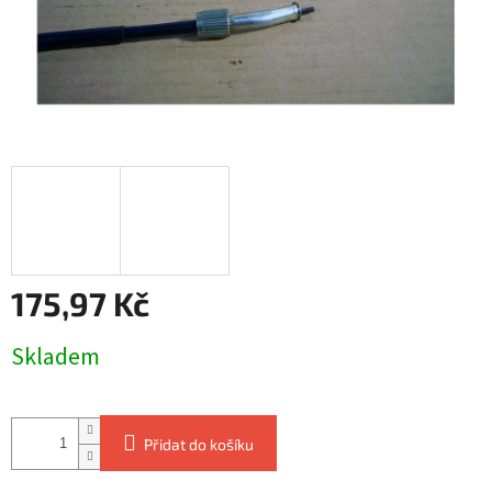
175,97 Kč
Měrná
Skladem
cena:
Přidat do košíku