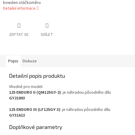
bowden otáčkoměru
Detailní informace
ZEPTAT SE
SDÍLET
Popis
Diskuze
Detailní popis produktu
Vhodné pro model:
125 ENDURO II (QM125GY-2)
: je náhradou původního dílu
GY21803
125 ENDURO III (LF125GY-3)
: je náhradou původního dílu
GY31613
Doplňkové parametry