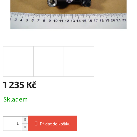
1 235 Kč
Měrná
Skladem
cena:
Přidat do košíku