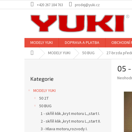
Přejít
+420 267 184 763
prodej@yuki.cz
na
obsah
MODELY YUKI
DOPRAVA A PLATBA
OBCHODNÍ 
Domů
MODELY YUKI
50 BUG
27-brzda před
P
05 
o
Přeskočit
s
Průměr
Neohod
Kategorie
kategorie
t
hodnoce
r
produkt
MODELY YUKI
a
je
50 2T
0,0
n
z
50 BUG
n
5
í
1 - skříň klik.,kryt motoru L.,start I.
hvězdič
p
2 - skříň klik.,kryt motoru L.,start II.
a
3 - Hlava motoru,rozvody I.