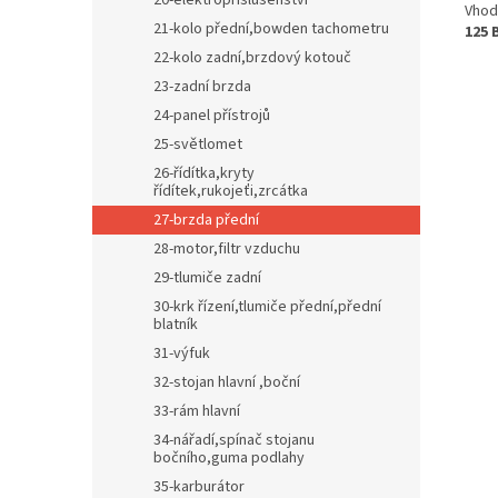
20-elektropříslušenství
Vhod
21-kolo přední,bowden tachometru
125 
22-kolo zadní,brzdový kotouč
23-zadní brzda
24-panel přístrojů
25-světlomet
26-řídítka,kryty
řídítek,rukojeťi,zrcátka
27-brzda přední
28-motor,filtr vzduchu
29-tlumiče zadní
30-krk řízení,tlumiče přední,přední
blatník
31-výfuk
32-stojan hlavní ,boční
33-rám hlavní
34-nářadí,spínač stojanu
bočního,guma podlahy
35-karburátor