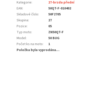
Kategorie
:
27-brzda přední
EAN
:
50QT-F-010402
Skladové číslo
:
50F2705
Skupina
:
27
Pozice
:
05
Typ moto
:
ZN50QT-F
Model
:
50 BUG
Počet ks na moto
:
1
Položka byla vyprodána…