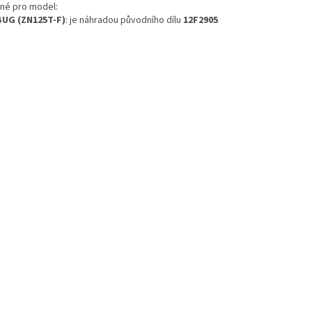
né pro model:
BUG (ZN125T-F)
: je náhradou původního dílu
12F2905