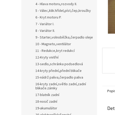
n
4 - Hlava motoru,rozvody II.
e
5 - Válec,klik.hřídel,píst,čep,kroužky
l
6 - Kryt motoru P.
7 - Variátor I.
8 - Variátor II.
9 - Starter,volnoběžka,čerpadlo oleje
10 - Magneto,ventilátor
11 - Redukce,kryt redukcí
12-Kryty vnitřní
13-sedlo,schránka podsedlová
14-kryty přední,přední blikače
15-nádrž paliva,čerpadlo paliva
16-kryty zadní,světlo zadní,zadní
blikače.zámky
Popi
17-blatník zadní
18-nosič zadní
Det
19-akumulátor