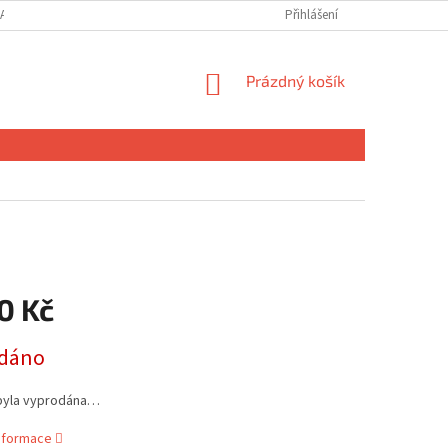
ANY OSOBNÍCH ÚDAJŮ
MOJE OBJEDNÁVKA
Přihlášení
NÁKUPNÍ
Prázdný košík
KOŠÍK
0 Kč
dáno
byla vyprodána…
informace