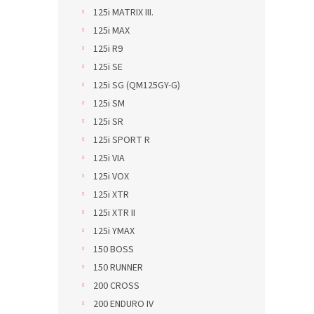
125i MATRIX III.
125i MAX
125i R9
125i SE
125i SG (QM125GY-G)
125i SM
125i SR
125i SPORT R
125i VIA
125i VOX
125i XTR
125i XTR II
125i YMAX
150 BOSS
150 RUNNER
200 CROSS
200 ENDURO IV