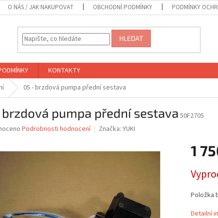
O NÁS / JAK NAKUPOVAT
OBCHODNÍ PODMÍNKY
PODMÍNKY OCHR
HLEDAT
PODMÍNKY
KONTAKTY
ní
05 - brzdová pumpa přední sestava
- brzdová pumpa přední sestava
50F2705
né
noceno
Podrobnosti hodnocení
Značka:
YUKI
ní
1 75
u
Měrná
Vypro
cena:
ek.
Položka 
Detailní 