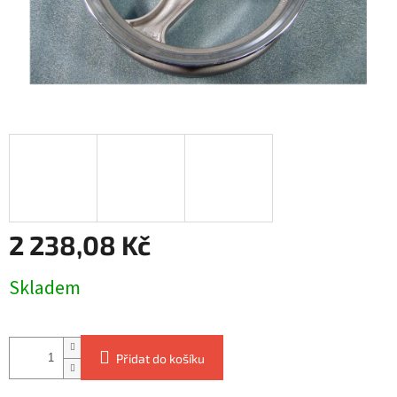
2 238,08 Kč
Měrná
Skladem
cena:
Přidat do košíku