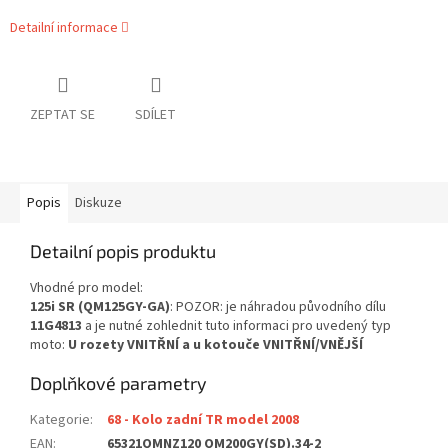
Detailní informace
ZEPTAT SE
SDÍLET
Popis
Diskuze
Detailní popis produktu
Vhodné pro model:
125i SR (QM125GY-GA)
: POZOR: je náhradou původního dílu
11G4813
a je nutné zohlednit tuto informaci pro uvedený typ
moto:
U rozety VNITŘNÍ a u kotouče VNITŘNÍ/VNĚJŠÍ
Doplňkové parametry
Kategorie
:
68 - Kolo zadní TR model 2008
EAN
:
65321QMNZ120 QM200GY(SD).34-2