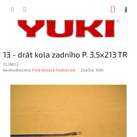
Přejít
NÁKUP
na
obsah
KOŠÍK
13 - drát kola zadního P. 3,5x213 TR
D126813
Průměrné
Neohodnoceno
Podrobnosti hodnocení
Značka:
YUKI
hodnocení
produktu
je
0,0
z
5
hvězdiček.