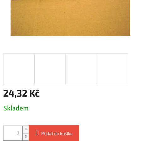
24,32 Kč
Měrná
Skladem
cena:
Přidat do košíku