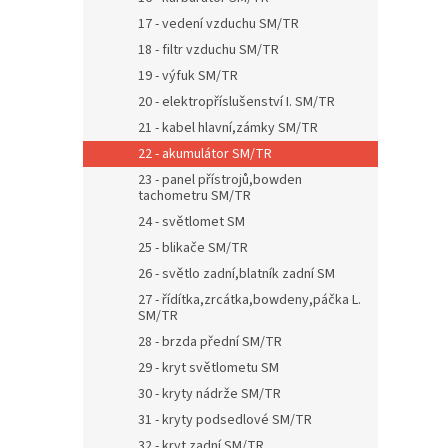
17 - vedení vzduchu SM/TR
18 - filtr vzduchu SM/TR
19 - výfuk SM/TR
20 - elektropříslušenství I. SM/TR
21 - kabel hlavní,zámky SM/TR
22 - akumulátor SM/TR
23 - panel přístrojů,bowden
tachometru SM/TR
24 - světlomet SM
25 - blikače SM/TR
26 - světlo zadní,blatník zadní SM
27 - řídítka,zrcátka,bowdeny,páčka L.
SM/TR
28 - brzda přední SM/TR
29 - kryt světlometu SM
30 - kryty nádrže SM/TR
31 - kryty podsedlové SM/TR
32 - kryt zadní SM/TR