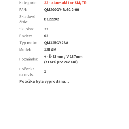
Kategorie
:
22 - akumulátor SM/TR
EAN
:
QM200GY-B.60.2-00
Skladové
D122202
číslo
:
Skupina
:
22
Pozice
:
02
Typ moto
:
QM125GY2BA
Model
:
125 SM
+- Š-83mm / V 137mm
Poznámka
:
(staré provedení)
Počet ks
1
na moto
:
Položka byla vyprodána…