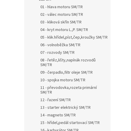
01 - hlava motoru SM/TR
02 - válec motoru SM/TR
03 - kliková skřín SM/TR
04 - kryt motoru L.,P. SM/TR
05 - klik.hřídel,píst,čep,kroužky SM/TR
06 - volnoběžka SM/TR
07 - rozvody SM/TR
08 - řetěz,lišty,napínák rozvodů
SM/TR
09 - čerpadlo,filtr oleje SM/TR
10 - spojka motoru SM/TR
11 - převodovka,rozeta primární
SM/TR
12 - řazení SM/TR
13 - starter elektrický SM/TR
14 - magneto SM/TR
15 - hřídel,pedál startovací SM/TR
16 - karburátor SM/TR