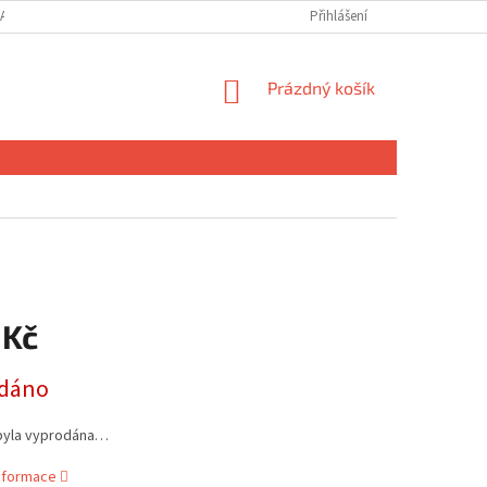
ANY OSOBNÍCH ÚDAJŮ
MOJE OBJEDNÁVKA
Přihlášení
NÁKUPNÍ
Prázdný košík
KOŠÍK
 Kč
dáno
byla vyprodána…
informace