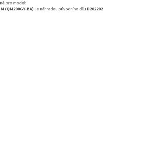
né pro model:
SM (QM200GY-BA)
: je náhradou původního dílu
D202202