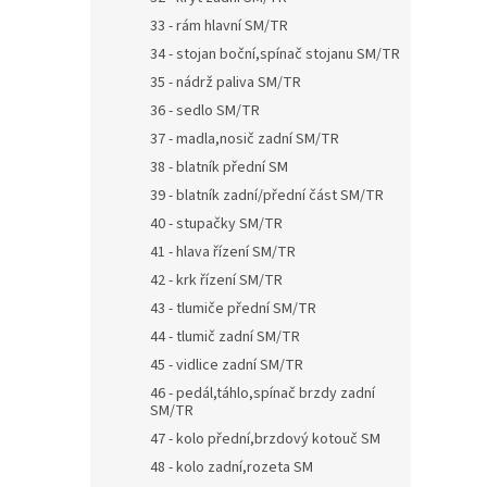
33 - rám hlavní SM/TR
34 - stojan boční,spínač stojanu SM/TR
35 - nádrž paliva SM/TR
36 - sedlo SM/TR
37 - madla,nosič zadní SM/TR
38 - blatník přední SM
39 - blatník zadní/přední část SM/TR
40 - stupačky SM/TR
41 - hlava řízení SM/TR
42 - krk řízení SM/TR
43 - tlumiče přední SM/TR
44 - tlumič zadní SM/TR
45 - vidlice zadní SM/TR
46 - pedál,táhlo,spínač brzdy zadní
SM/TR
47 - kolo přední,brzdový kotouč SM
48 - kolo zadní,rozeta SM