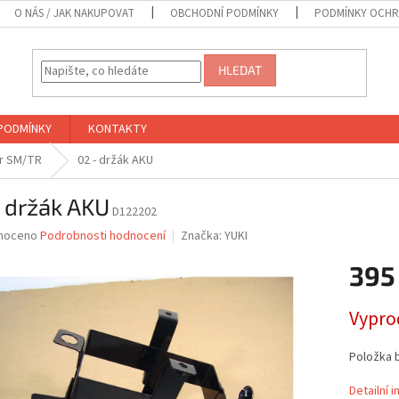
O NÁS / JAK NAKUPOVAT
OBCHODNÍ PODMÍNKY
PODMÍNKY OCHR
HLEDAT
PODMÍNKY
KONTAKTY
or SM/TR
02 - držák AKU
 držák AKU
D122202
né
noceno
Podrobnosti hodnocení
Značka:
YUKI
ní
395
u
Měrná
Vypro
cena:
ek.
Položka 
Detailní 