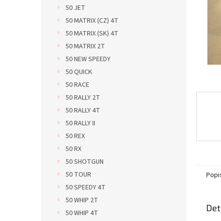
n
50 JET
e
50 MATRIX (CZ) 4T
l
50 MATRIX (SK) 4T
50 MATRIX 2T
50 NEW SPEEDY
50 QUICK
50 RACE
50 RALLY 2T
50 RALLY 4T
50 RALLY II
50 REX
50 RX
50 SHOTGUN
50 TOUR
Popi
50 SPEEDY 4T
50 WHIP 2T
Det
50 WHIP 4T