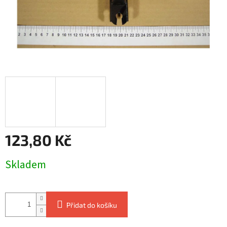
123,80 Kč
Měrná
Skladem
cena:
Přidat do košíku