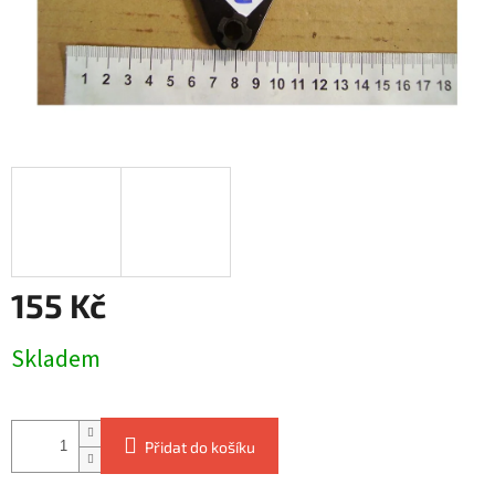
155 Kč
Měrná
Skladem
cena:
Přidat do košíku