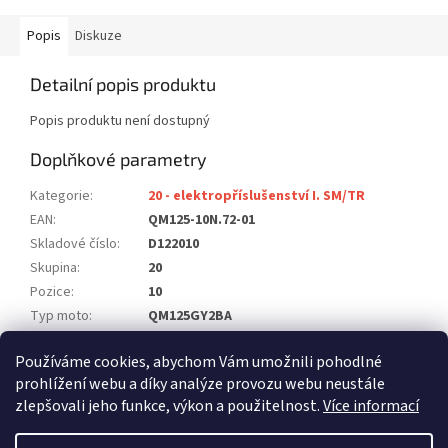
Popis
Diskuze
Detailní popis produktu
Popis produktu není dostupný
Doplňkové parametry
Kategorie
:
20 - elektropříslušenství I. SM/TR
EAN
:
QM125-10N.72-01
Skladové číslo
:
D122010
Skupina
:
20
Pozice
:
10
Typ moto
:
QM125GY2BA
Model
:
125 SM
Používáme cookies, abychom Vám umožnili pohodlné
Počet ks na moto
:
1
prohlížení webu a díky analýze provozu webu neustále
zlepšovali jeho funkce, výkon a použitelnost.
Více informací
Z
á