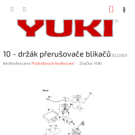
Přejít
NÁKUP
na
obsah
KOŠÍK
10 - držák přerušovače blikačů
D122010
Průměrné
Neohodnoceno
Podrobnosti hodnocení
Značka:
YUKI
hodnocení
produktu
je
0,0
z
5
hvězdiček.