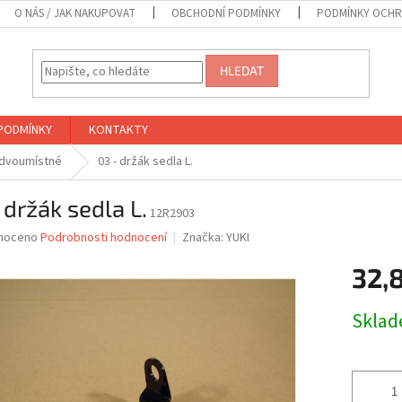
O NÁS / JAK NAKUPOVAT
OBCHODNÍ PODMÍNKY
PODMÍNKY OCHR
HLEDAT
PODMÍNKY
KONTAKTY
 dvoumístné
03 - držák sedla L.
 držák sedla L.
12R2903
né
noceno
Podrobnosti hodnocení
Značka:
YUKI
ní
32,
u
Měrná
Skla
cena:
ek.