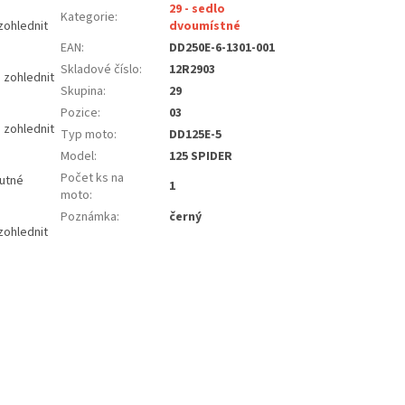
29 - sedlo
Kategorie
:
zohlednit
dvoumístné
EAN
:
DD250E-6-1301-001
Skladové číslo
:
12R2903
 zohlednit
Skupina
:
29
Pozice
:
03
 zohlednit
Typ moto
:
DD125E-5
Model
:
125 SPIDER
Počet ks na
nutné
1
moto
:
Poznámka
:
černý
zohlednit