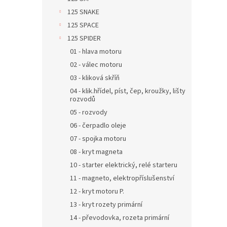
125 SNAKE
125 SPACE
125 SPIDER
01 - hlava motoru
02 - válec motoru
03 - kliková skříň
04 - klik.hřídel, píst, čep, kroužky, lišty
rozvodů
05 - rozvody
06 - čerpadlo oleje
07 - spojka motoru
08 - kryt magneta
10 - starter elektrický, relé starteru
11 - magneto, elektropříslušenství
12 - kryt motoru P.
13 - kryt rozety primární
14 - převodovka, rozeta primární