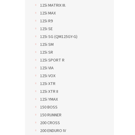
125i MATRIX III.
125i MAX
125i R9
125i SE
125i SG (QM125GY-G)
125i SM
125i SR
125i SPORT R
125i VIA
125i VOX
125i XTR
125i XTR II
125i YMAX
150 BOSS
150 RUNNER
200 CROSS
200 ENDURO IV