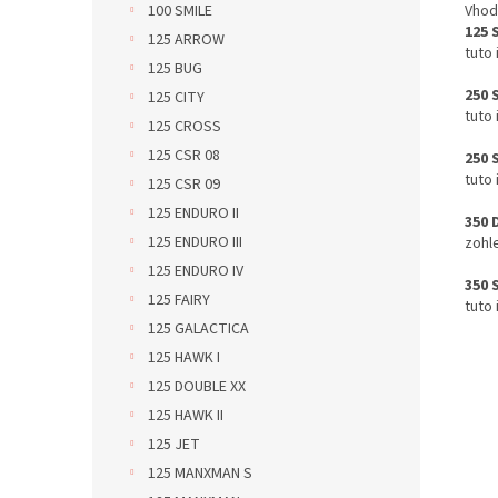
Vhod
100 SMILE
125 
125 ARROW
tuto
125 BUG
250 
125 CITY
tuto
125 CROSS
125 CSR 08
250 
tuto
125 CSR 09
125 ENDURO II
350 
125 ENDURO III
zohl
125 ENDURO IV
350 
125 FAIRY
tuto
125 GALACTICA
125 HAWK I
125 DOUBLE XX
125 HAWK II
125 JET
125 MANXMAN S