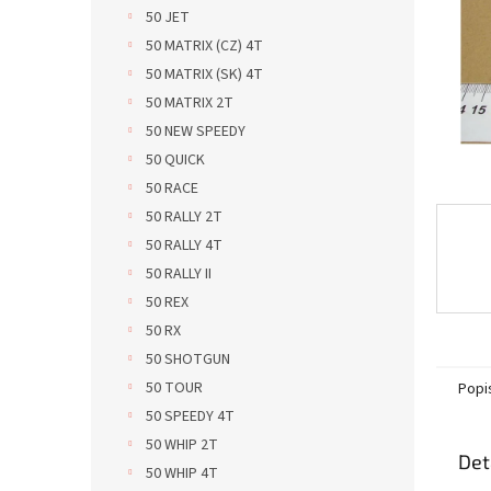
n
50 JET
e
50 MATRIX (CZ) 4T
l
50 MATRIX (SK) 4T
50 MATRIX 2T
50 NEW SPEEDY
50 QUICK
50 RACE
50 RALLY 2T
50 RALLY 4T
50 RALLY II
50 REX
50 RX
50 SHOTGUN
50 TOUR
Popi
50 SPEEDY 4T
50 WHIP 2T
Det
50 WHIP 4T