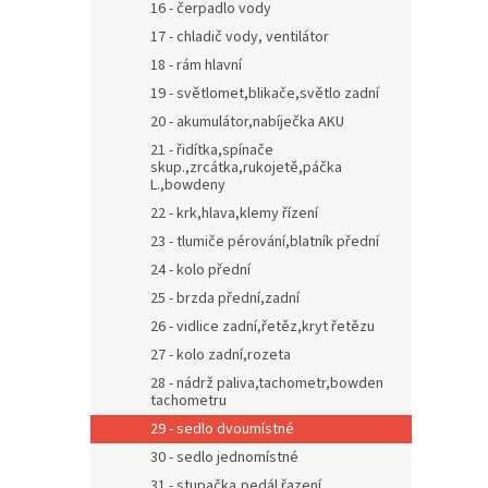
16 - čerpadlo vody
17 - chladič vody, ventilátor
18 - rám hlavní
19 - světlomet,blikače,světlo zadní
20 - akumulátor,nabíječka AKU
21 - řidítka,spínače
skup.,zrcátka,rukojetě,páčka
L.,bowdeny
22 - krk,hlava,klemy řízení
23 - tlumiče pérování,blatník přední
24 - kolo přední
25 - brzda přední,zadní
26 - vidlice zadní,řetěz,kryt řetězu
27 - kolo zadní,rozeta
28 - nádrž paliva,tachometr,bowden
tachometru
29 - sedlo dvoumístné
30 - sedlo jednomístné
31 - stupačka,pedál řazení