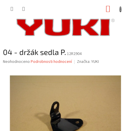
Přejít
NÁKUP
na
obsah
KOŠÍK
04 - držák sedla P.
12R2904
Průměrné
Neohodnoceno
Podrobnosti hodnocení
Značka:
YUKI
hodnocení
produktu
je
0,0
z
5
hvězdiček.