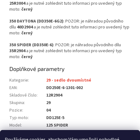
25R3004
a je nutné zohlednit tuto informaci pro uvedený typ
moto:
černý
350 DAYTONA (DD350E-6G2)
: POZOR: je náhradou původního
dílu
40D2904
a je nutné zohlednit tuto informaci pro uvedený typ
moto:
černý
350 SPIDER (DD350E-6)
: POZOR: je náhradou původního dílu
35R2904
a je nutné zohlednit tuto informaci pro uvedený typ
moto:
černý
Doplňkové parametry
Kategorie
:
29 - sedlo dvoumístné
EAN
:
DD250E-6-1301-002
Skladové číslo
:
12R2904
Skupina
:
29
Pozice
:
04
Typ moto
:
DD125E-5
Model
:
125 SPIDER
Počet ks na moto
:
1
Používáme cookies, abychom Vám umožnili pohodlné