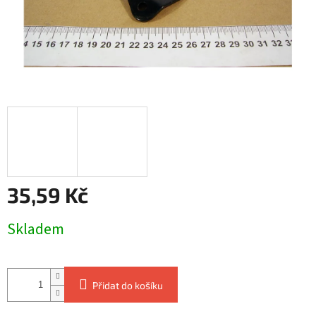
35,59 Kč
Měrná
Skladem
cena:
Přidat do košíku