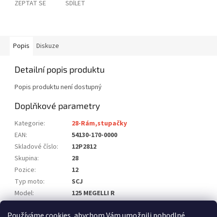
ZEPTAT SE
SDÍLET
Popis
Diskuze
Detailní popis produktu
Popis produktu není dostupný
Doplňkové parametry
Kategorie
:
28-Rám,stupačky
EAN
:
54130-170-0000
Skladové číslo
:
12P2812
Skupina
:
28
Pozice
:
12
Typ moto
:
SCJ
Model
:
125 MEGELLI R
Počet ks na moto
:
1
Používáme cookies, abychom Vám umožnili pohodlné
Položka byla vyprodána…