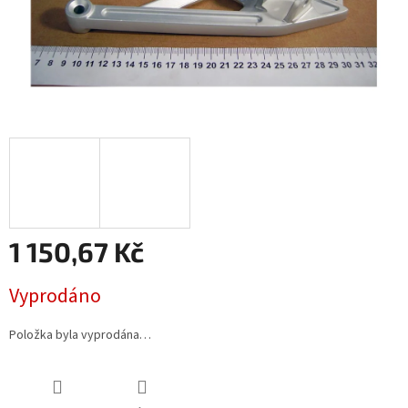
1 150,67 Kč
Měrná
Vyprodáno
cena:
Položka byla vyprodána…