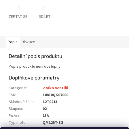
ZEPTAT SE
SDÍLET
Popis
Diskuze
Detailní popis produktu
Popis produktu není dostupný
Doplňkové parametry
Kategorie
:
2-víko ventilů
EAN
:
14810QK07000
Skladové číslo
:
12T0213
Skupina
:
02
Pozice
:
13A
Typ moto
:
QM125T-8G