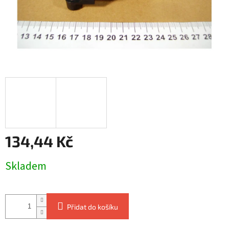
134,44 Kč
Měrná
Skladem
cena:
Přidat do košíku