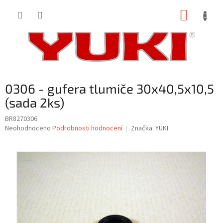
Přejít
NÁKUP
na
obsah
KOŠÍK
0306 - gufera tlumiče 30x40,5x10,5
(sada 2ks)
BR8270306
Průměrné
Neohodnoceno
Podrobnosti hodnocení
Značka:
YUKI
hodnocení
produktu
je
0,0
z
5
hvězdiček.