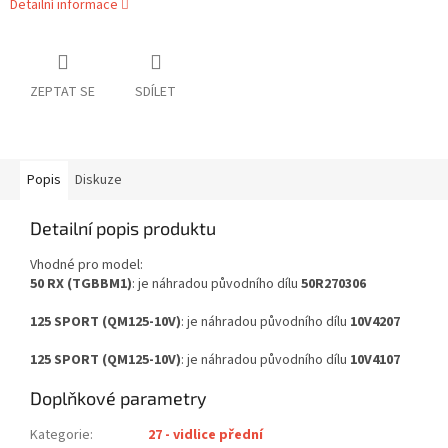
Detailní informace
ZEPTAT SE
SDÍLET
Popis
Diskuze
Detailní popis produktu
Vhodné pro model:
50 RX (TGBBM1)
: je náhradou původního dílu
50R270306
125 SPORT (QM125-10V)
: je náhradou původního dílu
10V4207
125 SPORT (QM125-10V)
: je náhradou původního dílu
10V4107
Doplňkové parametry
Kategorie
:
27 - vidlice přední