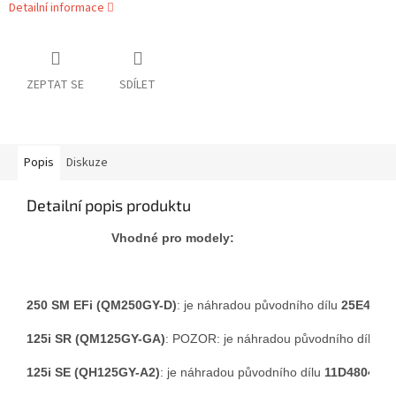
Detailní informace
ZEPTAT SE
SDÍLET
Popis
Diskuze
Detailní popis produktu
Vhodné pro modely:
250 SM EFi (QM250GY-D)
: je náhradou původního dílu 
25E4616
125i SR (QM125GY-GA)
: POZOR: je náhradou původního dílu 
11
125i SE (QH125GY-A2)
: je náhradou původního dílu 
11D4804