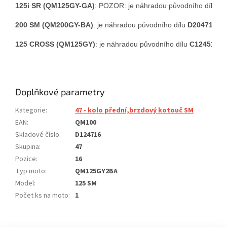
125i SR (QM125GY-GA)
: POZOR: je náhradou původního dílu 
11
200 SM (QM200GY-BA)
: je náhradou původního dílu 
D204716
125 CROSS (QM125GY)
: je náhradou původního dílu 
C124516
Doplňkové parametry
Kategorie
:
47 - kolo přední,brzdový kotouč SM
EAN
:
QM100
Skladové číslo
:
D124716
Skupina
:
47
Pozice
:
16
Typ moto
:
QM125GY2BA
Model
:
125 SM
Počet ks na moto
:
1
Buďte první, kdo napíše příspěvek k této položce.