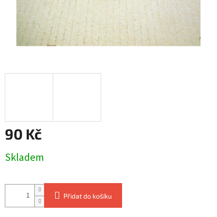
90 Kč
Měrná
Skladem
cena:
Přidat do košíku