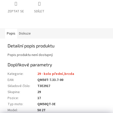
ZEPTAT SE
SDÍLET
Popis
Diskuze
Detailní popis produktu
Popis produktu není dostupný
Doplňkové parametry
Kategorie
:
29 - kolo přední,brzda
EAN
:
QM50T-7.33.7-00
Skladové číslo
:
T3E2917
Skupina
:
29
Pozice
:
17
Typ moto
:
QM50QT-3E
Model
:
50 2T