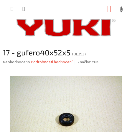
Přejít
NÁKUP
na
obsah
KOŠÍK
17 - gufero40x52x5
T3E2917
Průměrné
Neohodnoceno
Podrobnosti hodnocení
Značka:
YUKI
hodnocení
produktu
je
0,0
z
5
hvězdiček.