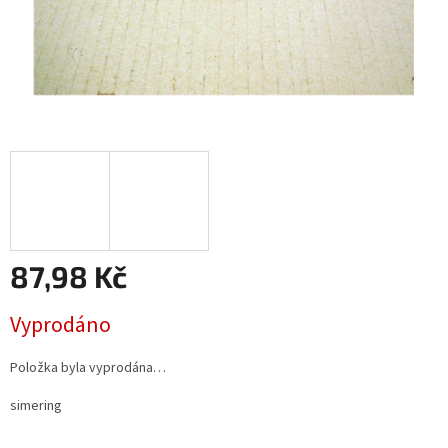
87,98 Kč
Měrná
Vyprodáno
cena:
Položka byla vyprodána…
simering