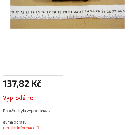
137,82 Kč
Měrná
Vyprodáno
cena:
Položka byla vyprodána…
guma dorazu
Detailní informace