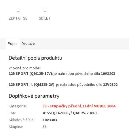
ZEPTAT SE
SDÍLET
Popis
Diskuze
Detailní popis produktu
Vhodné pro model:
125 SPORT (QM125-10V)
: je náhradou původního dílu
10V3203
125 SPORT II. (QM125-2V)
: je náhradou původního dílu
12V2802
Doplňkové parametry
Kategorie
:
33 - stupačky přední,zadní MODEL 2004
EAN
:
43551QLAZ000 // QM125-2.49-1
Skladové číslo
:
10V3303
Skupina
:
33