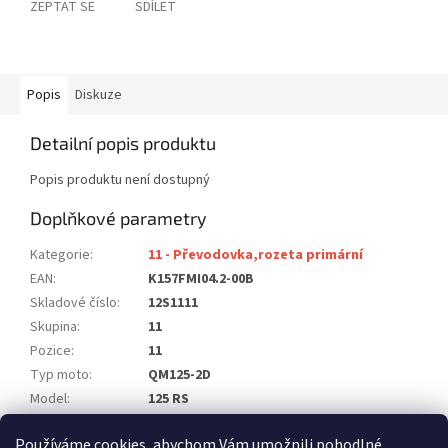
ZEPTAT SE
SDÍLET
Popis
Diskuze
Detailní popis produktu
Popis produktu není dostupný
Doplňkové parametry
Kategorie
:
11 - Převodovka,rozeta primární
EAN
:
K157FMI04.2-00B
Skladové číslo
:
12S1111
Skupina
:
11
Pozice
:
11
Typ moto
:
QM125-2D
Model
:
125 RS
Počet ks na moto
:
1
Používáme cookies, abychom Vám umožnili pohodlné
Položka byla vyprodána…