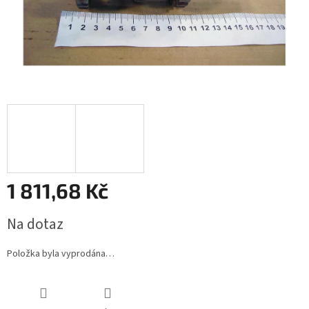
1 811,68 Kč
Měrná
Na dotaz
cena:
Položka byla vyprodána…