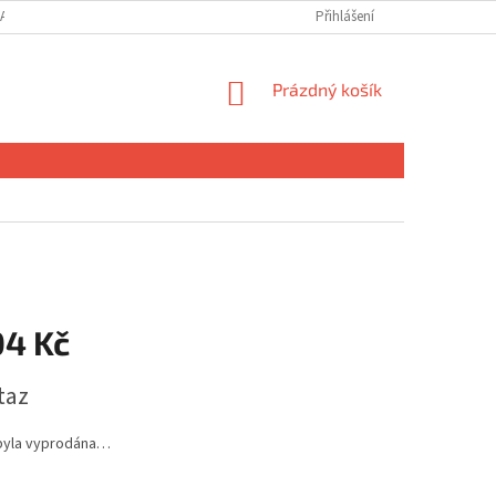
ANY OSOBNÍCH ÚDAJŮ
MOJE OBJEDNÁVKA
Přihlášení
NÁKUPNÍ
Prázdný košík
KOŠÍK
04 Kč
taz
byla vyprodána…