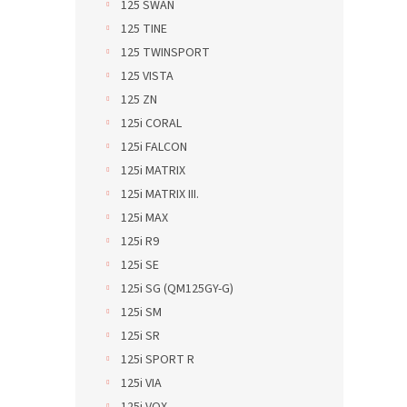
125 SWAN
125 TINE
125 TWINSPORT
125 VISTA
125 ZN
125i CORAL
125i FALCON
125i MATRIX
125i MATRIX III.
125i MAX
125i R9
125i SE
125i SG (QM125GY-G)
125i SM
125i SR
125i SPORT R
125i VIA