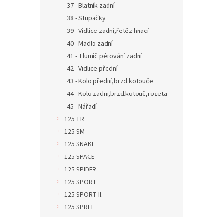
37 - Blatník zadní
38 - Stupačky
39 - Vidlice zadní,řetěz hnací
40 - Madlo zadní
41 - Tlumič pérování zadní
42 - Vidlice přední
43 - Kolo přední,brzd.kotouče
44 - Kolo zadní,brzd.kotouč,rozeta
45 - Nářadí
125 TR
125 SM
125 SNAKE
125 SPACE
125 SPIDER
125 SPORT
125 SPORT II.
125 SPREE