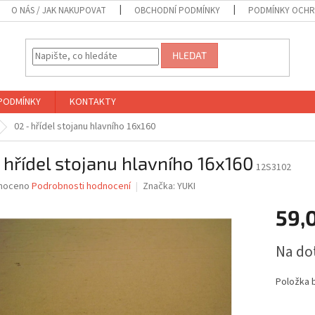
O NÁS / JAK NAKUPOVAT
OBCHODNÍ PODMÍNKY
PODMÍNKY OCHR
HLEDAT
PODMÍNKY
KONTAKTY
02 - hřídel stojanu hlavního 16x160
 hřídel stojanu hlavního 16x160
12S3102
né
noceno
Podrobnosti hodnocení
Značka:
YUKI
ní
59,
u
Měrná
Na do
cena:
ek.
Položka 