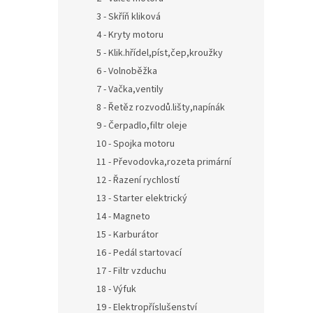
3 - Skříň kliková
4 - Kryty motoru
5 - Klik.hřídel,píst,čep,kroužky
6 - Volnoběžka
7 - Vačka,ventily
8 - Řetěz rozvodů.lišty,napínák
9 - Čerpadlo,filtr oleje
10 - Spojka motoru
11 - Převodovka,rozeta primární
12 - Řazení rychlostí
13 - Starter elektrický
14 - Magneto
15 - Karburátor
16 - Pedál startovací
17 - Filtr vzduchu
18 - Výfuk
19 - Elektropříslušenství