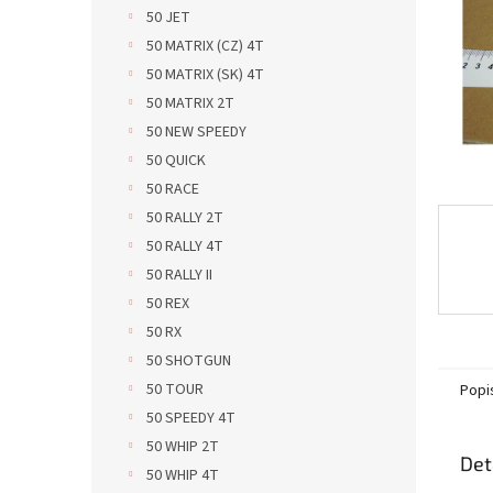
n
50 JET
e
50 MATRIX (CZ) 4T
l
50 MATRIX (SK) 4T
50 MATRIX 2T
50 NEW SPEEDY
50 QUICK
50 RACE
50 RALLY 2T
50 RALLY 4T
50 RALLY II
50 REX
50 RX
50 SHOTGUN
50 TOUR
Popi
50 SPEEDY 4T
50 WHIP 2T
Det
50 WHIP 4T