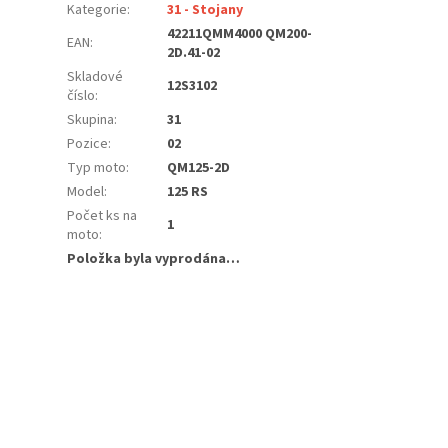
Kategorie
:
31 - Stojany
42211QMM4000 QM200-
EAN
:
2D.41-02
Skladové
12S3102
číslo
:
Skupina
:
31
Pozice
:
02
Typ moto
:
QM125-2D
Model
:
125 RS
Počet ks na
1
moto
:
Položka byla vyprodána…