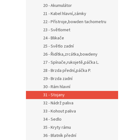
20 - Akumulátor
21 - Kabel hlavní,zámky
22 - Přístroje,bowden tachometru
23 - Světlomet
24 - Blikače
25 - Světlo zadní
26 - Řidítka,zrcátka,bowdeny
27 - Spínače,rukojetě,páčka L.
28 - Brzda přední,páčka P.
29 - Brzda zadní
30 - Rám hlavní
31 - Stojany
32 - Nádrž paliva
33 - Kohout paliva
34 - Sedlo
35 - Kryty rámu
36 - Blatník přední