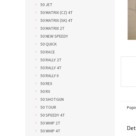
n
50 JET
e
50 MATRIX (CZ) 4T
l
50 MATRIX (SK) 4T
50 MATRIX 2T
50 NEW SPEEDY
50 QUICK
50 RACE
50 RALLY 2T
50 RALLY 4T
50 RALLY II
50 REX
50 RX
50 SHOTGUN
50 TOUR
Popi
50 SPEEDY 4T
50 WHIP 2T
Det
50 WHIP 4T