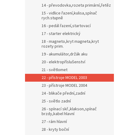
14 - převodovka,rozeta primární,řetěz
15 - vidlice řazení,kulisa,spínač
rych.stupně
16 - pedál řazení,startovací
17 - starter elektrický
18 - magneto,kryt magneta,kryt
rozety prim.
19 - akumulátor,držák aku
20 - elektropříslušenství
21 - světlomet
22 - přístroje MODEL 2003
23 - přístroje MODEL 2004
24 - blikače přední,zadní
25 - světlo zadní
26 - spínací skř.,klakson,spínač
brzdy,kabel hlavní
27 - rám hlavní
28 - kryty boční