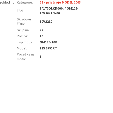
zohlednit
Kategorie
:
22 - přístroje MODEL 2003
34170QLKK000 // QM125-
EAN
:
10V.64.1.5-00
Skladové
10V2210
číslo
:
Skupina
:
22
Pozice
:
10
Typ moto
:
QM125-10V
Model
:
125 SPORT
Počet ks na
1
moto
: