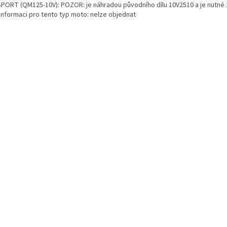
SPORT (QM125-10V): POZOR: je náhradou původního dílu 10V2510 a je nutné 
 informaci pro tento typ moto: nelze objednat