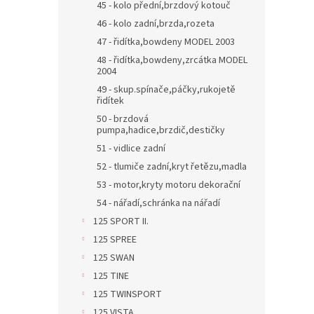
45 - kolo přední,brzdový kotouč
46 - kolo zadní,brzda,rozeta
47 - řidítka,bowdeny MODEL 2003
48 - řidítka,bowdeny,zrcátka MODEL
2004
49 - skup.spínače,páčky,rukojetě
řidítek
50 - brzdová
pumpa,hadice,brzdič,destičky
51 - vidlice zadní
52 - tlumiče zadní,kryt řetězu,madla
53 - motor,kryty motoru dekorační
54 - nářadí,schránka na nářadí
125 SPORT II.
125 SPREE
125 SWAN
125 TINE
125 TWINSPORT
125 VISTA