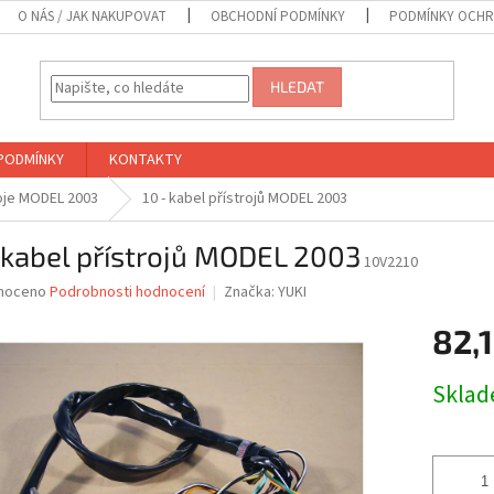
O NÁS / JAK NAKUPOVAT
OBCHODNÍ PODMÍNKY
PODMÍNKY OCHR
HLEDAT
PODMÍNKY
KONTAKTY
roje MODEL 2003
10 - kabel přístrojů MODEL 2003
 kabel přístrojů MODEL 2003
10V2210
né
noceno
Podrobnosti hodnocení
Značka:
YUKI
ní
82,1
u
Měrná
Skla
cena:
ek.