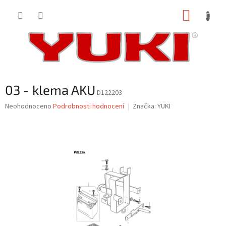
Přejít
NÁKUP
na
obsah
KOŠÍK
03 - klema AKU
D122203
Průměrné
Neohodnoceno
Podrobnosti hodnocení
Značka:
YUKI
hodnocení
produktu
je
0,0
z
5
hvězdiček.