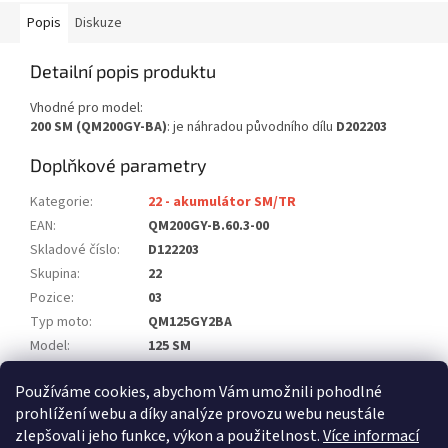
Popis
Diskuze
Detailní popis produktu
Vhodné pro model:
200 SM (QM200GY-BA)
: je náhradou původního dílu
D202203
Doplňkové parametry
Kategorie
:
22 - akumulátor SM/TR
EAN
:
QM200GY-B.60.3-00
Skladové číslo
:
D122203
Skupina
:
22
Pozice
:
03
Typ moto
:
QM125GY2BA
Model
:
125 SM
Počet ks na moto
:
1
Používáme cookies, abychom Vám umožnili pohodlné
Položka byla vyprodána…
prohlížení webu a díky analýze provozu webu neustále
zlepšovali jeho funkce, výkon a použitelnost.
Více informací