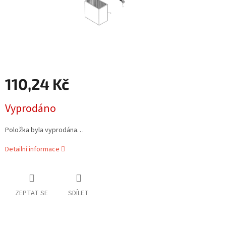
110,24 Kč
Měrná
Vyprodáno
cena:
Položka byla vyprodána…
Detailní informace
ZEPTAT SE
SDÍLET