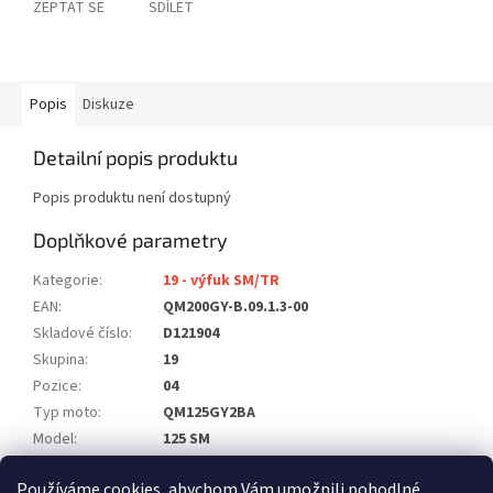
ZEPTAT SE
SDÍLET
Popis
Diskuze
Detailní popis produktu
Popis produktu není dostupný
Doplňkové parametry
Kategorie
:
19 - výfuk SM/TR
EAN
:
QM200GY-B.09.1.3-00
Skladové číslo
:
D121904
Skupina
:
19
Pozice
:
04
Typ moto
:
QM125GY2BA
Model
:
125 SM
Počet ks na moto
:
1
Používáme cookies, abychom Vám umožnili pohodlné
Položka byla vyprodána…