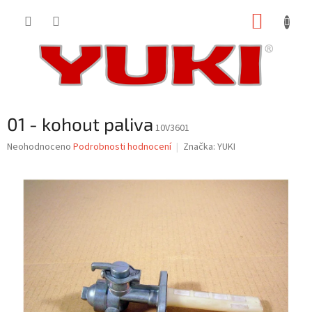
Přejít
NÁKUP
na
obsah
KOŠÍK
01 - kohout paliva
10V3601
Průměrné
Neohodnoceno
Podrobnosti hodnocení
Značka:
YUKI
hodnocení
produktu
je
0,0
z
5
hvězdiček.