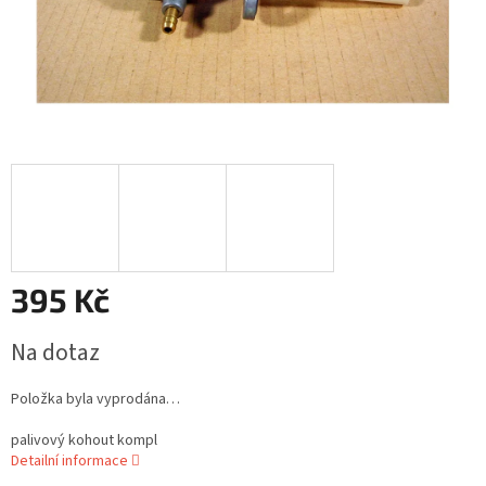
395 Kč
Měrná
Na dotaz
cena:
Položka byla vyprodána…
palivový kohout kompl
Detailní informace