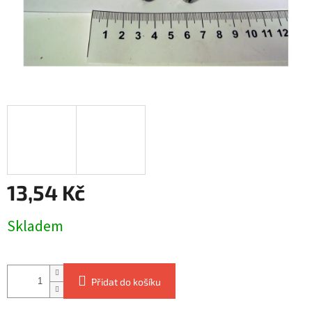
13,54 Kč
Měrná
Skladem
cena:
Přidat do košíku