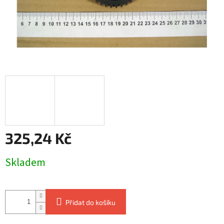
325,24 Kč
Měrná
Skladem
cena:
Přidat do košíku