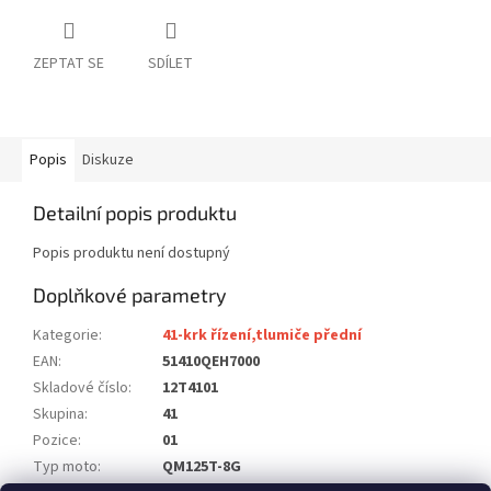
ZEPTAT SE
SDÍLET
Popis
Diskuze
Detailní popis produktu
Popis produktu není dostupný
Doplňkové parametry
Kategorie
:
41-krk řízení,tlumiče přední
EAN
:
51410QEH7000
Skladové číslo
:
12T4101
Skupina
:
41
Pozice
:
01
Typ moto
:
QM125T-8G