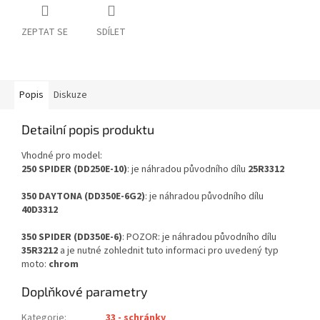
ZEPTAT SE
SDÍLET
Popis
Diskuze
Detailní popis produktu
Vhodné pro model:
250 SPIDER (DD250E-10)
: je náhradou původního dílu
25R3312
350 DAYTONA (DD350E-6G2)
: je náhradou původního dílu
40D3312
350 SPIDER (DD350E-6)
: POZOR: je náhradou původního dílu
35R3212
a je nutné zohlednit tuto informaci pro uvedený typ
moto:
chrom
Doplňkové parametry
Kategorie
:
33 - schránky