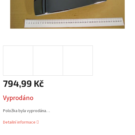
794,99 Kč
Měrná
Vyprodáno
cena:
Položka byla vyprodána…
Detailní informace