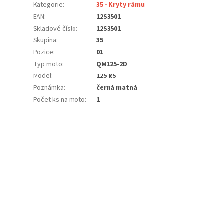
Kategorie
:
35 - Kryty rámu
EAN
:
12S3501
Skladové číslo
:
12S3501
Skupina
:
35
Pozice
:
01
Typ moto
:
QM125-2D
Model
:
125 RS
Poznámka
:
černá matná
Počet ks na moto
:
1