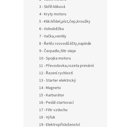
3 - Skříň kliková
4 - Kryty motoru
5 - Klik.hřídel,píst,čep,kroužky
6 - Volnoběžka
7 - Vačka,ventily
8 - Řetěz rozvodů.lišty,napínák
9 - Čerpadlo,filtr oleje
10 - Spojka motoru
11 - Převodovka,rozeta primární
12 - Řazení rychlostí
13 - Starter elektrický
14 - Magneto
15 - Karburátor
16 - Pedál startovací
17 - Filtr vzduchu
18 - Výfuk
19 - Elektropříslušenství