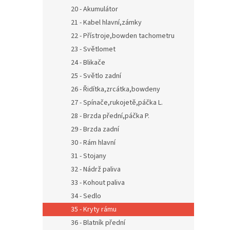
20 - Akumulátor
21 - Kabel hlavní,zámky
22 - Přístroje,bowden tachometru
23 - Světlomet
24 - Blikače
25 - Světlo zadní
26 - Řidítka,zrcátka,bowdeny
27 - Spínače,rukojetě,páčka L.
28 - Brzda přední,páčka P.
29 - Brzda zadní
30 - Rám hlavní
31 - Stojany
32 - Nádrž paliva
33 - Kohout paliva
34 - Sedlo
35 - Kryty rámu
36 - Blatník přední