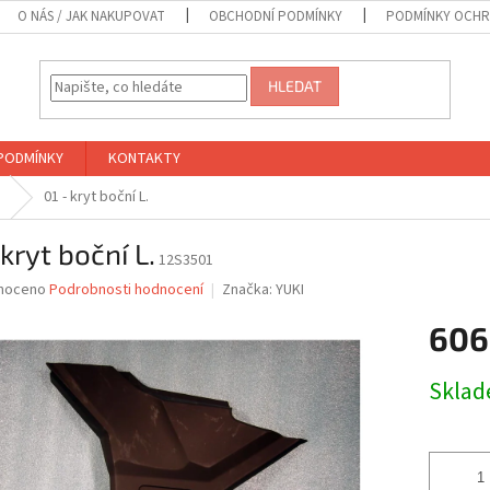
O NÁS / JAK NAKUPOVAT
OBCHODNÍ PODMÍNKY
PODMÍNKY OCHR
HLEDAT
PODMÍNKY
KONTAKTY
01 - kryt boční L.
 kryt boční L.
12S3501
né
noceno
Podrobnosti hodnocení
Značka:
YUKI
ní
606
u
Měrná
Skla
cena:
ek.