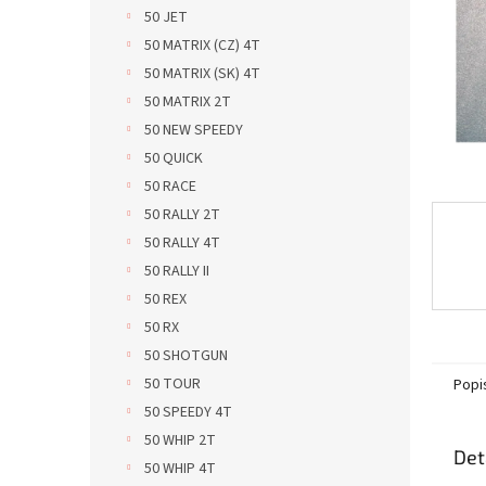
n
50 JET
e
50 MATRIX (CZ) 4T
l
50 MATRIX (SK) 4T
50 MATRIX 2T
50 NEW SPEEDY
50 QUICK
50 RACE
50 RALLY 2T
50 RALLY 4T
50 RALLY II
50 REX
50 RX
50 SHOTGUN
50 TOUR
Popi
50 SPEEDY 4T
50 WHIP 2T
Det
50 WHIP 4T