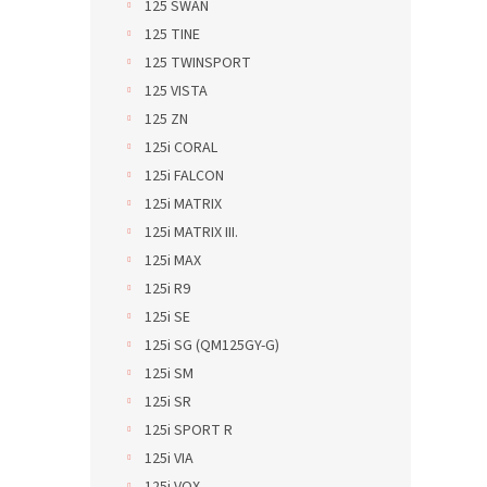
125 SWAN
125 TINE
125 TWINSPORT
125 VISTA
125 ZN
125i CORAL
125i FALCON
125i MATRIX
125i MATRIX III.
125i MAX
125i R9
125i SE
125i SG (QM125GY-G)
125i SM
125i SR
125i SPORT R
125i VIA