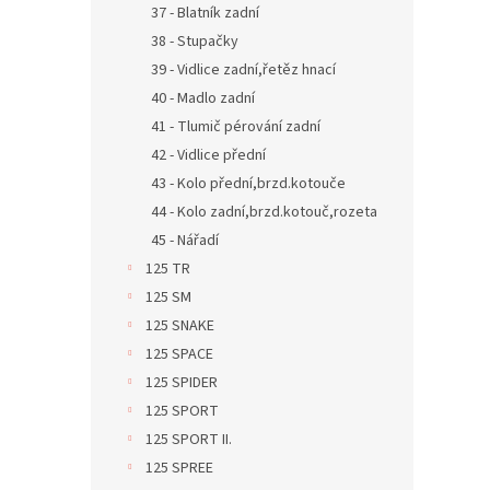
37 - Blatník zadní
38 - Stupačky
39 - Vidlice zadní,řetěz hnací
40 - Madlo zadní
41 - Tlumič pérování zadní
42 - Vidlice přední
43 - Kolo přední,brzd.kotouče
44 - Kolo zadní,brzd.kotouč,rozeta
45 - Nářadí
125 TR
125 SM
125 SNAKE
125 SPACE
125 SPIDER
125 SPORT
125 SPORT II.
125 SPREE