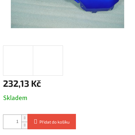
232,13 Kč
Měrná
Skladem
cena:
Přidat do košíku