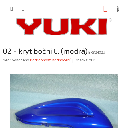
Přejít
NÁKUP
na
obsah
KOŠÍK
02 - kryt boční L. (modrá)
BR82402U
Průměrné
Neohodnoceno
Podrobnosti hodnocení
Značka:
YUKI
hodnocení
produktu
je
0,0
z
5
hvězdiček.