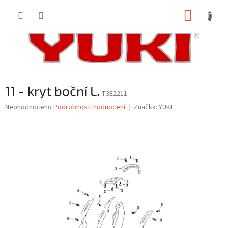
Přejít
NÁKUP
na
obsah
KOŠÍK
11 - kryt boční L.
T3E2211
Průměrné
Neohodnoceno
Podrobnosti hodnocení
Značka:
YUKI
hodnocení
produktu
je
0,0
z
5
hvězdiček.