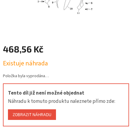
468,56 Kč
Měrná
Existuje náhrada
cena:
Položka byla vyprodána…
Tento díl již není možné objednat
Náhradu k tomuto produktu naleznete přímo zde:
ZOBRAZIT NÁHRADU