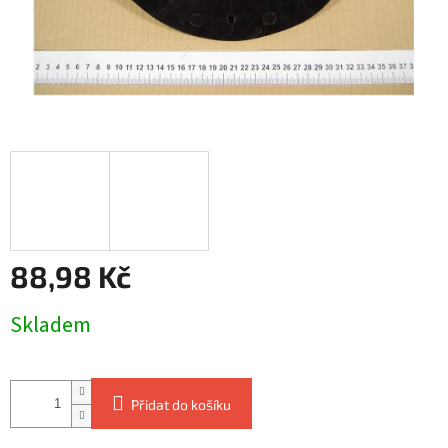
88,98 Kč
Měrná
Skladem
cena:
Přidat do košíku