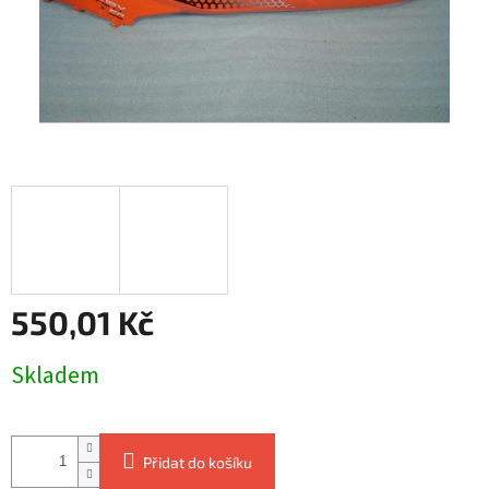
550,01 Kč
Měrná
Skladem
cena:
Přidat do košíku