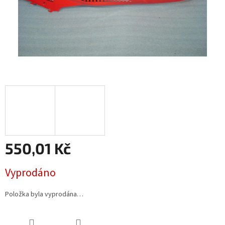
550,01 Kč
Měrná
Vyprodáno
cena:
Položka byla vyprodána…