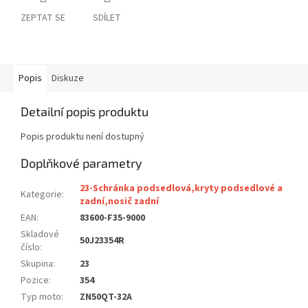
ZEPTAT SE
SDÍLET
Popis
Diskuze
Detailní popis produktu
Popis produktu není dostupný
Doplňkové parametry
23-Schránka podsedlová,kryty podsedlové a
Kategorie
:
zadní,nosič zadní
EAN
:
83600-F35-9000
Skladové
50J23354R
číslo
:
Skupina
:
23
Pozice
:
354
Typ moto
:
ZN50QT-32A