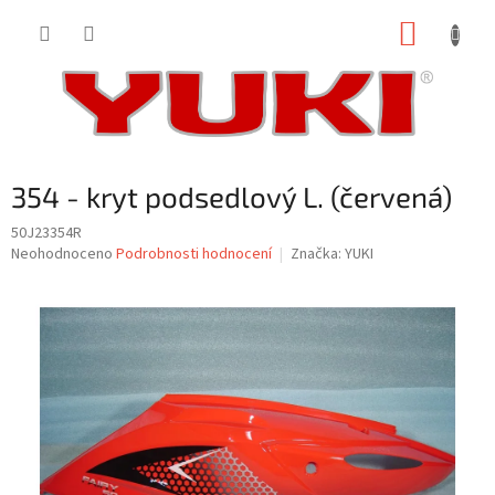
Přejít
NÁKUP
na
obsah
KOŠÍK
354 - kryt podsedlový L. (červená)
50J23354R
Průměrné
Neohodnoceno
Podrobnosti hodnocení
Značka:
YUKI
hodnocení
produktu
je
0,0
z
5
hvězdiček.