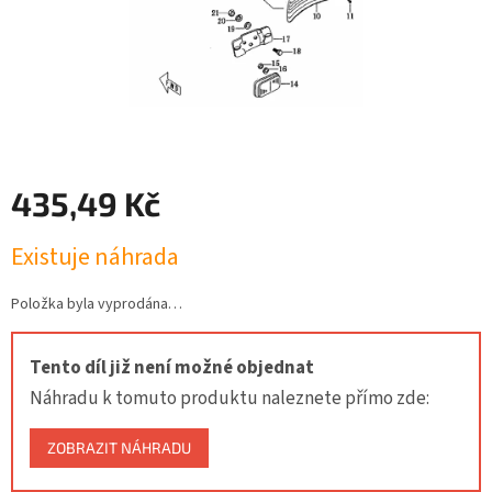
435,49 Kč
Měrná
Existuje náhrada
cena:
Položka byla vyprodána…
Tento díl již není možné objednat
Náhradu k tomuto produktu naleznete přímo zde:
ZOBRAZIT NÁHRADU