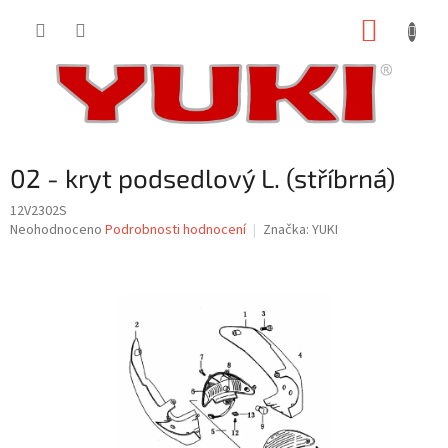
Přejít
NÁKUP
na
obsah
KOŠÍK
02 - kryt podsedlový L. (stříbrná)
12V2302S
Průměrné
Neohodnoceno
Podrobnosti hodnocení
Značka:
YUKI
hodnocení
produktu
je
0,0
z
5
hvězdiček.