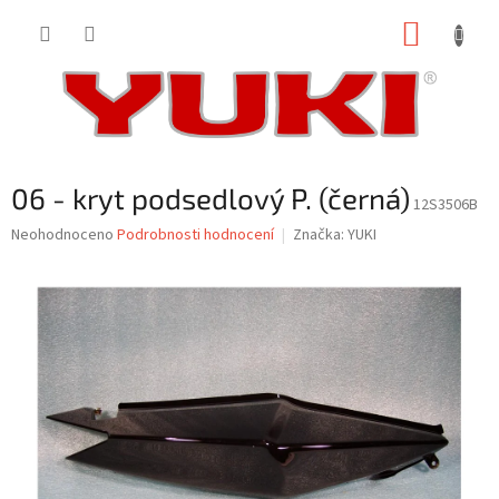
Přejít
NÁKUP
na
obsah
KOŠÍK
06 - kryt podsedlový P. (černá)
12S3506B
Průměrné
Neohodnoceno
Podrobnosti hodnocení
Značka:
YUKI
hodnocení
produktu
je
0,0
z
5
hvězdiček.