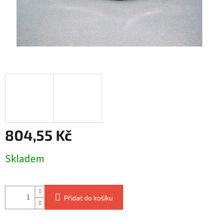
804,55 Kč
Měrná
Skladem
cena:
Přidat do košíku